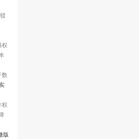
：驳
播权
本
子数
实
作权
降
微版