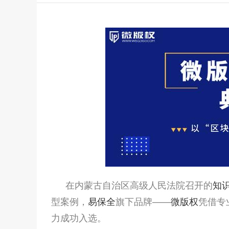
在内蒙古自治区高级人民法院召开的
知
型案例，
易保全
旗下品牌——
微版权
凭借专
力成功入选。