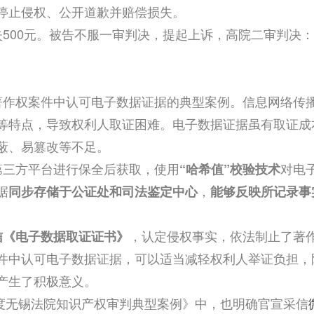
停止侵权、公开道歉并赔偿损失。
500元。被告不服一审判决，提起上诉，高院二审判决
著作权案件中认可电子数据证据的典型案例。信息网络传
等特点，导致权利人取证困难。电子数据证据虽有取证成
蔽、易篡改等不足。
第三方平台进行保全后获取，使用
对电
“哈希值”校验技术
据
，
同步存储于公证处和司法鉴定中心
能够反映所记录事
，认定侵权事实，依法制止了著
信《电子数据取证证书》
件中认可电子数据证据，可以适当减轻权利人举证负担，
产生了积极意义。
年度无锡法院知识产权审判典型案例》中，也明确官宣采信